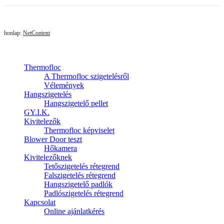
honlap:
NetContent
Thermofloc
A Thermofloc szigetelésről
Vélemények
Hangszigetelés
Hangszigetelő pellet
GY.I.K.
Kivitelezők
Thermofloc képviselet
Blower Door teszt
Hőkamera
Kivitelezőknek
Tetőszigetelés rétegrend
Falszigetelés rétegrend
Hangszigetelő padlók
Padlószigetelés rétegrend
Kapcsolat
Online ajánlatkérés