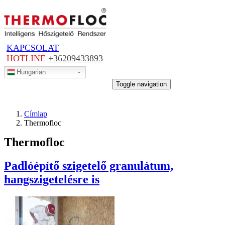
Ugrás
a
tartalomra
KAPCSOLAT
HOTLINE
+36209433893
Hungarian
MENÜ
Toggle navigation
Címlap
Thermofloc
Thermofloc
Padlóépítő szigetelő granulátum,
hangszigetelésre is