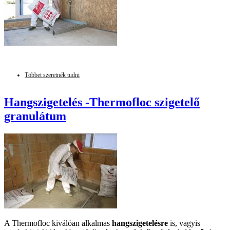
Többet szeretnék tudni
Hangszigetelés -Thermofloc szigetelő
granulátum
A Thermofloc kiválóan alkalmas
hangszigetelésre
is, vagyis