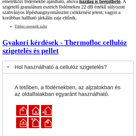
emeletközi födémekbe ajánlható, ahova
házilag is beépíthető
. A
szigetelő granulátum esztrich födémeken 22 dB értékű súlyozott
szabványos lépéshangnyomásszint csökkenést jelent, vagyis a
korábban hallható járkálás zaja eltűnik.
Többet szeretnék tudni
Gyakori kérdések - Thermofloc cellulóz
szigetelés és pellet
Hol használható a cellulóz szigetelés?
A tetőben, a födémekben, az aljzatokban és
az oldalfalakban egyaránt használható.