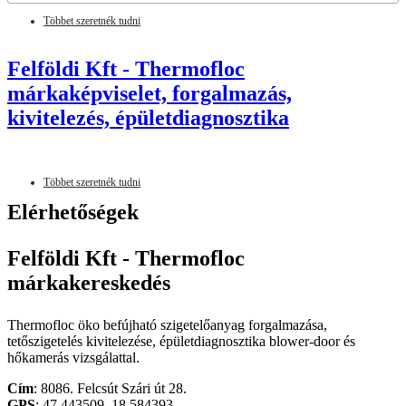
Többet szeretnék tudni
Felföldi Kft - Thermofloc
márkaképviselet, forgalmazás,
kivitelezés, épületdiagnosztika
Többet szeretnék tudni
Elérhetőségek
Felföldi Kft - Thermofloc
márkakereskedés
Thermofloc öko befújható szigetelőanyag forgalmazása,
tetőszigetelés kivitelezése, épületdiagnosztika blower-door és
hőkamerás vizsgálattal.
Cím
: 8086. Felcsút Szári út 28.
GPS
: 47.443509, 18.584393