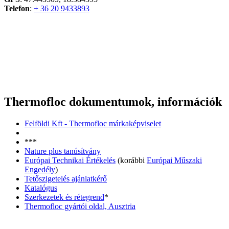
Telefon
:
+ 36 20 9433893
Thermofloc dokumentumok, információk
Felföldi Kft - Thermofloc márkaképviselet
***
Nature plus tanúsítvány
Európai Technikai Értékelés
(korábbi
Európai Műszaki
Engedély
)
Tetőszigetelés ajánlatkérő
Katalógus
Szerkezetek és rétegrend
*
Thermofloc gyártói oldal, Ausztria