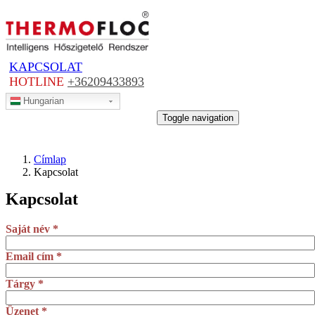
Ugrás
a
tartalomra
KAPCSOLAT
HOTLINE
+36209433893
Hungarian
MENÜ
Toggle navigation
Címlap
Kapcsolat
Kapcsolat
Saját név
*
Email cím
*
Tárgy
*
Üzenet
*