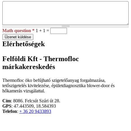
Math question
*
1 + 1 =
Üzenet küldése
Elérhetőségek
Felföldi Kft - Thermofloc
márkakereskedés
Thermofloc öko befújható szigetelőanyag forgalmazása,
tetőszigetelés kivitelezése, épületdiagnosztika blower-door és
hőkamerás vizsgálattal.
Cím
: 8086. Felcsút Szári út 28.
GPS
: 47.443509, 18.584393
Telefon
:
+ 36 20 9433893