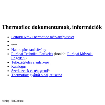
Thermofloc dokumentumok, információk
Felföldi Kft - Thermofloc márkaképviselet
***
Nature plus tanúsítvány
Európai Technikai Értékelés
(korábbi
Európai Műszaki
Engedély
)
Tetőszigetelés ajánlatkérő
Katalógus
Szerkezetek és rétegrend
*
Thermofloc gyártói oldal, Ausztria
honlap:
NetContent