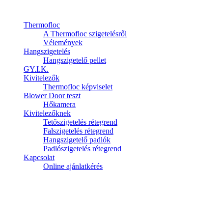
Thermofloc
A Thermofloc szigetelésről
Vélemények
Hangszigetelés
Hangszigetelő pellet
GY.I.K.
Kivitelezők
Thermofloc képviselet
Blower Door teszt
Hőkamera
Kivitelezőknek
Tetőszigetelés rétegrend
Falszigetelés rétegrend
Hangszigetelő padlók
Padlószigetelés rétegrend
Kapcsolat
Online ajánlatkérés